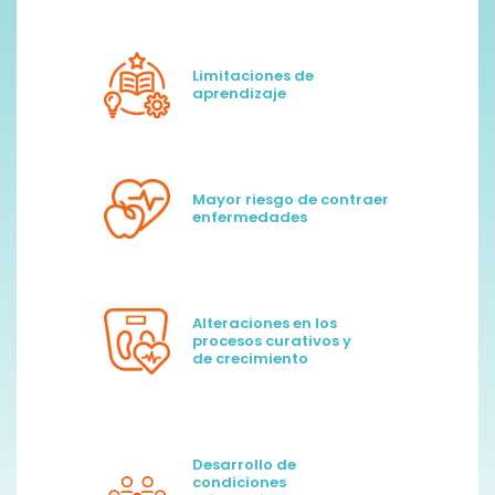
Limitaciones de
aprendizaje
Mayor riesgo de contraer
Descubre otras maneras de apoyar a la niñez
enfermedades
Solicita tu factura al correo
donativos@oni.org.mx
o comunícate al
33 3345 3180
Alteraciones en los
procesos curativos y
de crecimiento
Desarrollo de
condiciones