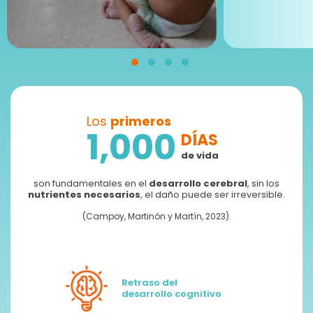
Los
primeros
1,000
DÍAS
de vida
Formas de pago:
son fundamentales en el
desarrollo cerebral
, sin los
Transferencia o depósito bancario
nutrientes necesarios
, el daño puede ser irreversible.
(Campoy, Martinón y Martín, 2023).
Banco:
BBVA
Organismo de Nutrición Infantil, A.C.
No de cuenta:
0171197509
Retraso del
CLABE:
012320001711975094
desarrollo cognitivo