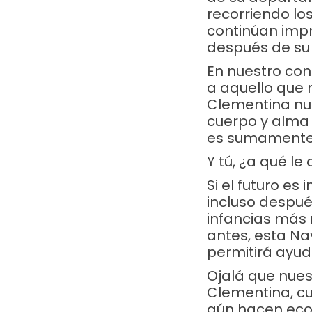
recorriendo los
continúan impr
después de su
En nuestro con
a aquello que 
Clementina nun
cuerpo y alma 
es sumamente 
Y tú, ¿a qué le
Si el futuro e
incluso despué
infancias más 
antes, esta Na
permitirá ayud
Ojalá que nue
Clementina, cu
aún hacen eco e