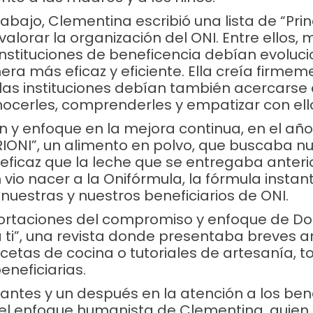
abajo, Clementina escribió una lista de “Prin
 valorar la organización del ONI. Entre ellos
instituciones de beneficencia debían evoluc
ra más eficaz y eficiente. Ella creía firmem
las instituciones debían también acercarse
nocerles, comprenderles y empatizar con ello
n y enfoque en la mejora continua, en el añ
TRIONI”, un alimento en polvo, que buscaba n
 eficaz que la leche que se entregaba anter
 vio nacer a la Onifórmula, la fórmula insta
 nuestras y nuestros beneficiarios de ONI.
portaciones del compromiso y enfoque de D
a ti”, una revista donde presentaba breves ar
ecetas de cocina o tutoriales de artesanía,
beneficiarias.
antes y un después en la atención a los bene
 el enfoque humanista de Clementina, quien