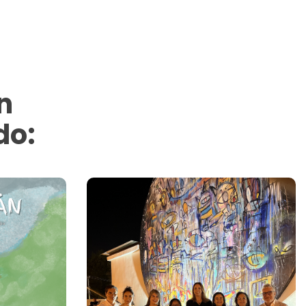
n
do: