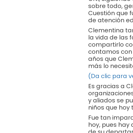
sobre todo, ge
Cuestión que 
de atención ed
Clementina ta
la vida de las
compartirlo co
contamos con f
años que Cleme
más lo necesi
(Da clic para 
Es gracias a C
organizacione
y aliados se pu
niños que hoy 
Fue tan impara
hoy, pues hay
de su departam