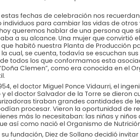
 bancario
 estas fechas de celebración nos recuerdan
ndividuos para cambiar las vidas de otros y
e hoy queremos hablar de una persona que s
taba a su alcance. Una mujer que convirtió el
.
, que habitó nuestra Planta de Producción pa
 la cual, se cuenta, todavía se escuchan su
 de todos los que conformamos esta asociac
 “Doña Clemen”, como era conocida en el O
l.
954, el doctor Miguel Ponce Vidaurri, el ingen
Descubre otras maneras de apoyar a la niñez
 y el doctor Salvador de la Torre se dieron 
rizadoras tiraban grandes cantidades de l
u factura al correo
donativos@oni.org.mx
o comunícate al 33
dían procesar. Vieron la oportunidad de reu
ienes más lo necesitaban: las niñas y niños
ue así como nació el Organismo de Nutrición 
 su fundación, Diez de Sollano decidió invit