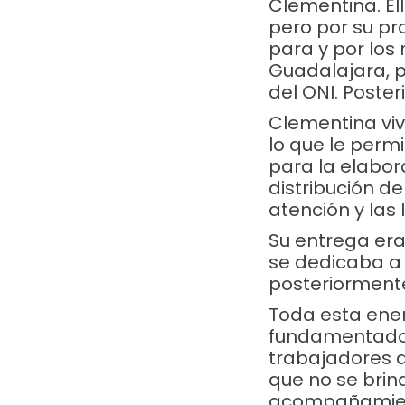
Clementina. El
pero por su pr
para y por los
Guadalajara, 
del ONI. Poste
Clementina viv
lo que le perm
para la elabora
distribución de
atención y las 
Su entrega era 
se dedicaba a 
posteriormente
Toda esta ene
fundamentados.
trabajadores 
que no se brin
acompañamient