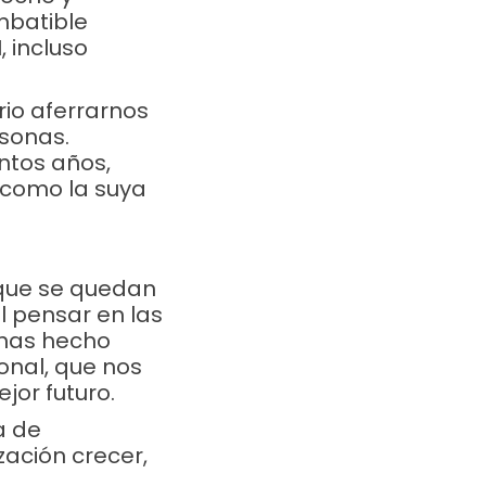
imbatible
 incluso
rio aferrarnos
sonas.
ntos años,
 como la suya
 que se quedan
l pensar en las
o has hecho
onal, que nos
jor futuro.
a de
ación crecer,