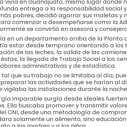
la vivía en Guanajuato, mismo lugar donde n
ofunda entrega a la responsabilidad social y
 más pobres, decidió agarrar sus maletas y
para comenzar a desempeñarse como la Ad
riormente se convirtió en asesora y consejera
ía en un departamento arriba de la Planta 
itía estar desde temprano orientando a los 
ción de las leches, la salida de las camione
 éstas, la llegada de Trabajo Social a los ce
labores administrativas y de estadística.
tal que su trabajo no se limitaba al día, pue
preparar las actividades que se harían al dí
 vigilaba las instalaciones durante la noche
rgía imparable surgía desde ideales fuert
 Ella buscaba promover y transmitir valores
del ONI, desde una metodología de compro
dara solamente un alimento, sino educación
o a las madres y a los niños.