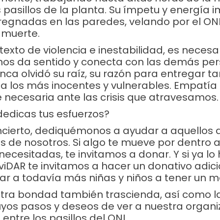
 pasillos de la planta. Su ímpetu y energía 
egnadas en las paredes, velando por el ONI,
 muerte.
texto de violencia e inestabilidad, es necesa
nos da sentido y conecta con las demás per
ca olvidó su raíz, su razón para entregar ta
a los más inocentes y vulnerables. Empatía
necesaria ante las crisis que atravesamos.
 dedicas tus esfuerzos?
s incierto, dediquémonos a ayudar a aquellos
s de nosotros. Si algo te mueve por dentro a
necesitadas, te invitamos a donar. Y si ya l
viDAR te invitamos a hacer un donativo adici
ar a todavía más niñas y niños a tener un me
stra bondad también trascienda, así como l
yos pasos y deseos de ver a nuestra organiz
ntre los pasillos del ONI.