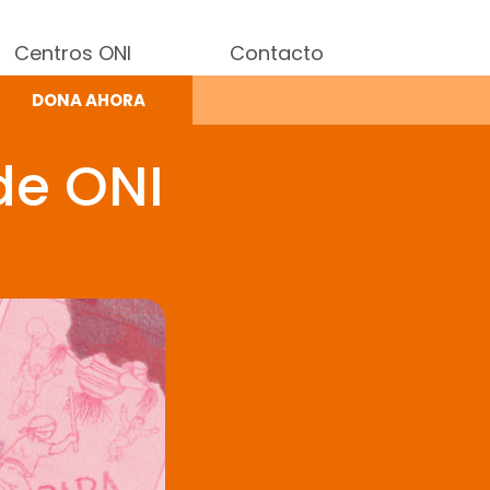
Centros ONI
Contacto
DONA AHORA
de ONI
Donación segura y
deducible de impuestos
nutricional de un infante.
 nutricional de un infante.
nutrición.