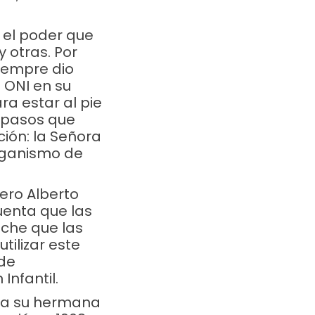
 el poder que
 otras. Por
iempre dio
 ONI en su
ra estar al pie
s pasos que
ión: la Señora
rganismo de
iero Alberto
cuenta que las
eche que las
 3345 3180
tilizar este
 de
Infantil.
ar a su hermana