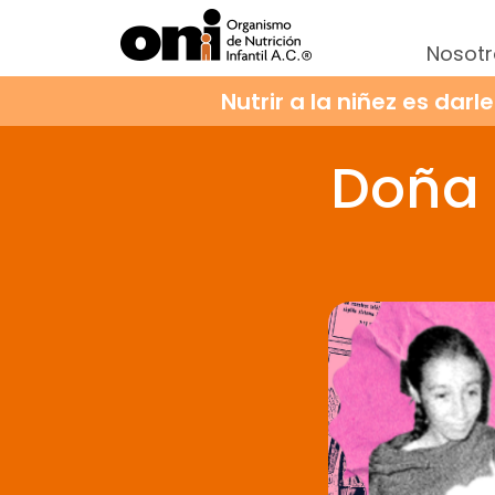
Nosotr
Nutrir a la niñez es darl
Doña 
Voy a garantizar la nutrición de ni
Mensualmente
Anual
$300 MXN
Para as
$600 MXN
Para as
$7,200 MXN
Para ap