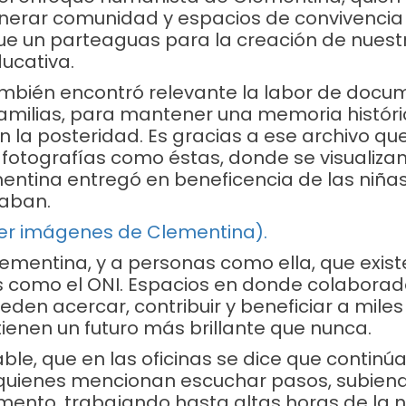
nerar comunidad y espacios de convivencia 
fue un parteaguas para la creación de nues
ucativa.
mbién encontró relevante la labor de docu
 familias, para mantener una memoria histór
n la posteridad. Es gracias a ese archivo qu
otografías como éstas, donde se visualizan
ntina entregó en beneficencia de las niñas
taban.
ver imágenes de Clementina).
lementina, y a personas como ella, que exis
s como el ONI. Espacios en donde colaborad
eden acercar, contribuir y beneficiar a miles
tienen un futuro más brillante que nunca.
ble, que en las oficinas se dice que continúa
 quienes mencionan escuchar pasos, subien
ento, trabajando hasta altas horas de la 