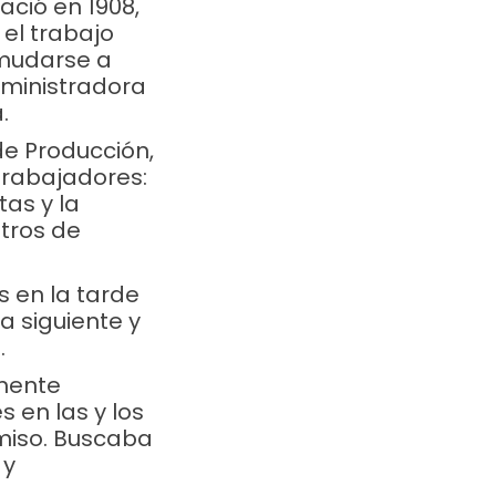
ació en 1908,
 el trabajo
 mudarse a
ministradora
.
de Producción,
trabajadores:
tas y la
ntros de
s en la tarde
a siguiente y
.
emente
 en las y los
miso. Buscaba
 y