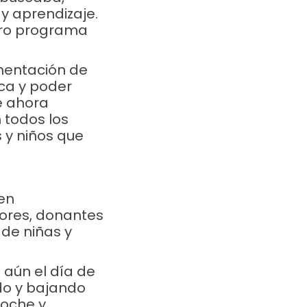
y aprendizaje.
tro programa
mentación de
ica y poder
e ahora
 todos los
 y niños que
ten
ores, donantes
 de niñas y
 aún el día de
do y bajando
noche y