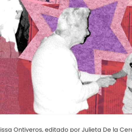
ión salva de la desnutrición a las niñas y niños de México.
Pago con tarjeta crédito/débito:
lissa Ontiveros, editado por Julieta De la Cer
Formas de pago: