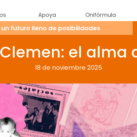
os
Apoya
Onifórmula
e un futuro lleno de posibilidades
Clemen: el alma 
ñas y niños:
18 de noviembre 2025
mente
Una vez
egurar durante
15 DÍAS
alimentación nutritiva y educación 
egurar durante
UN MES
alimentación nutritiva y educación
adrinar por
UN AÑO
a una niña o niño y salvarlos de la des