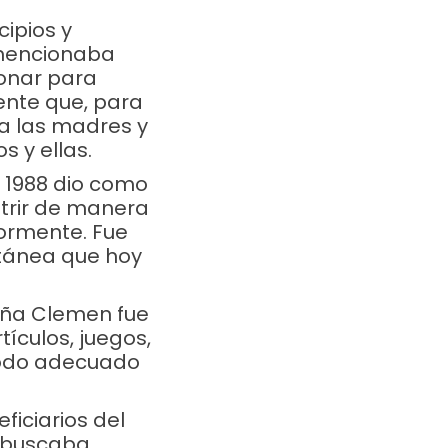
cipios y
, mencionaba
ionar para
ente que, para
 a las madres y
s y ellas.
o 1988 dio como
utrir de manera
iormente. Fue
ntánea que hoy
oña Clemen fue
tículos, juegos,
 todo adecuado
ficiarios del
 buscaba,