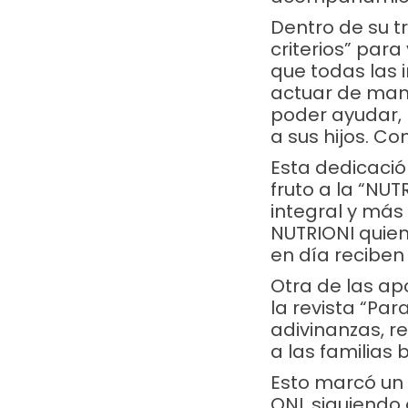
Dentro de su tr
criterios” para
que todas las 
actuar de mane
poder ayudar, 
a sus hijos. Co
Esta dedicació
fruto a la “NU
integral y más
NUTRIONI quien
en día reciben
Otra de las a
la revista “Par
adivinanzas, r
a las familias 
Esto marcó un 
ONI, siguiendo