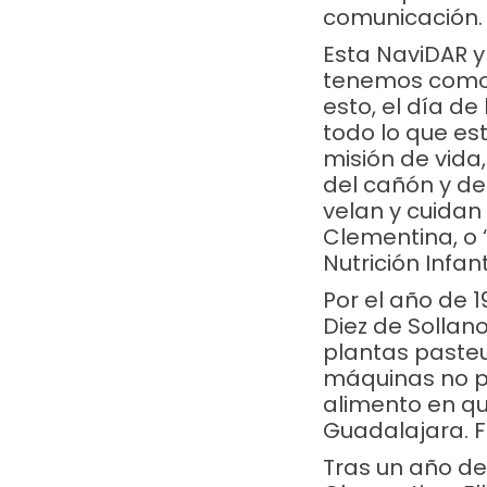
comunicación.
Transferencia o depósito
Esta NaviDAR y
tenemos como i
Banco:
BBVA
esto, el día d
todo lo que es
Organismo de Nutrición Infantil, A.C
misión de vida
No de cuenta:
0171197509
del cañón y de
velan y cuidan
CLABE:
012320001711975094
Clementina, o
Nutrición Infanti
Por el año de 1
Diez de Sollano
plantas pasteu
Solicita t
máquinas no po
alimento en qu
Guadalajara. F
Tras un año de