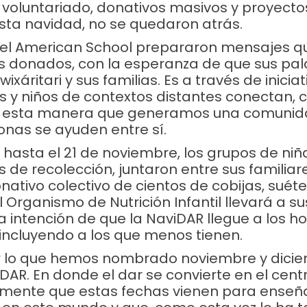
voluntariado, donativos masivos y proyecto
sta navidad, no se quedaron atrás.
 del American School prepararon mensajes q
os donados, con la esperanza de que sus pal
 wixáritari y sus familias. Es a través de inici
s y niños de contextos distantes conectan,
e esta manera que generamos una comuni
onas se ayuden entre sí.
hasta el 21 de noviembre, los grupos de niña
 de recolección, juntaron entre sus familiar
ativo colectivo de cientos de cobijas, suéte
 Organismo de Nutrición Infantil llevará a s
la intención de que la NaviDAR llegue a los 
 incluyendo a los que menos tienen.
or lo que hemos nombrado noviembre y dici
AR. En donde el dar se convierte en el cent
mente que estas fechas vienen para enseñ