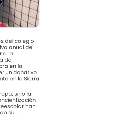
s del colegio
iva anual de
r a la
ma de
bra en la
er un donativo
te en la Sierra
 3345 3180
ropa, sino la
oncientización
preescolar han
do su