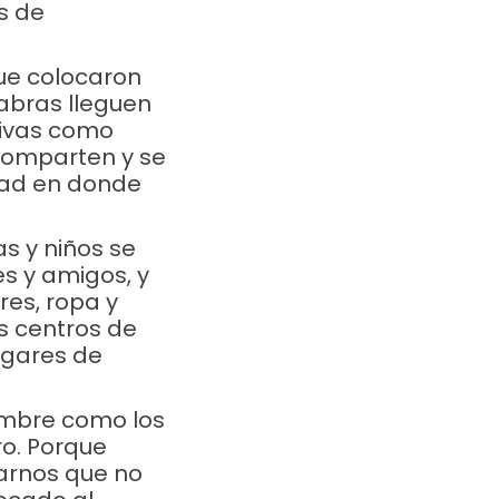
s de
ue colocaron
abras lleguen
ativas como
 comparten y se
dad en donde
s y niños se
es y amigos, y
res, ropa y
us centros de
hogares de
embre como los
ro. Porque
arnos que no