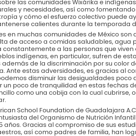
obre las comunidades Wixárika e indígenas
urales y necesidades, así como fomentando l
ntropía y cómo el esfuerzo colectivo puede a
tenerse calientes durante la temporada de
es en muchas comunidades de México son d
alta de acceso a comidas saludables, agua p
a constantemente a las personas que viven
eblos indígenas, en particular, sufren de est
además de la discriminación por su color de 
ra. Ante estas adversidades, es gracias al 
podemos disminuir las desigualdades poco a 
 un poco de tranquilidad en estas fechas de 
cillo como una cobija con la cual cubrirse, 
ar.
rican School Foundation de Guadalajara A.C
tusiasta del Organismo de Nutrición Infantil
 años. Gracias al compromiso de sus estud
stros, así como padres de familia, han log