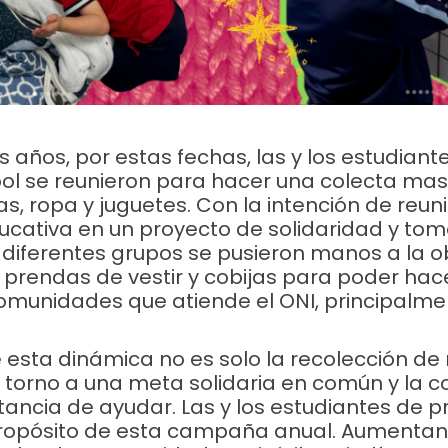
 bancario
.
 años, por estas fechas, las y los estudiante
ol se reunieron para hacer una colecta mas
as, ropa y juguetes. Con la intención de reuni
cativa en un proyecto de solidaridad y to
s diferentes grupos se pusieron manos a la o
 prendas de vestir y cobijas para poder hac
Descubre otras maneras de apoyar a la niñez
omunidades que atiende el ONI, principalmen
u factura al correo
donativos@oni.org.mx
o comunícate al 33
 esta dinámica no es solo la recolección de 
 torno a una meta solidaria en común y la c
tancia de ayudar. Las y los estudiantes de 
propósito de esta campaña anual. Aumentan