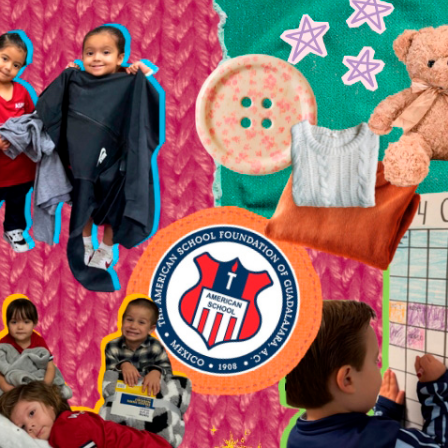
ión salva de la desnutrición a las niñas y niños de México.
Pago con tarjeta crédito/débito:
Formas de pago: