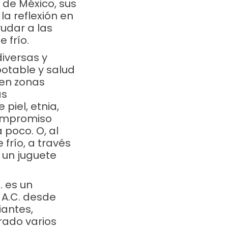
 de México, sus
a reflexión en
yudar a las
 frío.
iversas y
otable y salud
 en zonas
as
piel, etnia,
compromiso
poco. O, al
frío, a través
o un juguete
. es un
 A.C. desde
iantes,
rado varios