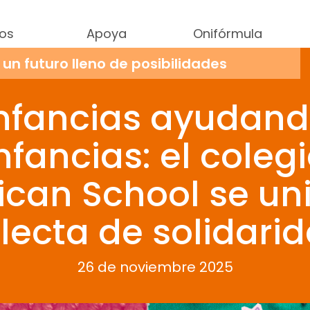
os
Apoya
Onifórmula
e un futuro lleno de posibilidades
nfancias ayudan
ñas y niños:
nfancias: el coleg
mente
Una vez
can School se uni
egurar durante
15 DÍAS
alimentación nutritiva y educación 
lecta de solidari
egurar durante
UN MES
alimentación nutritiva y educación
26 de noviembre 2025
adrinar por
UN AÑO
a una niña o niño y salvarlos de la des