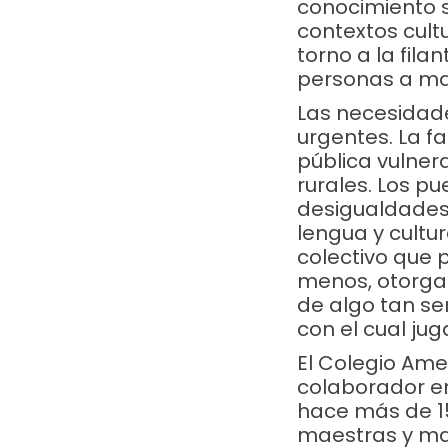
conocimiento s
contextos cult
torno a la fila
personas a man
Las necesidad
urgentes. La f
pública vulner
rurales. Los pu
desigualdades 
lengua y cultu
colectivo que 
menos, otorgar
de algo tan sen
con el cual jug
El Colegio Ame
colaborador en
hace más de 15
maestras y mae