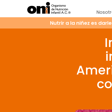
Nosotr
Nutrir a la niñez es darl
I
Voy a garantizar la nutrición de ni
i
Mensualmente
Anual
Ameri
$300 MXN
Para as
co
$600 MXN
Para as
$7,200 MXN
Para ap