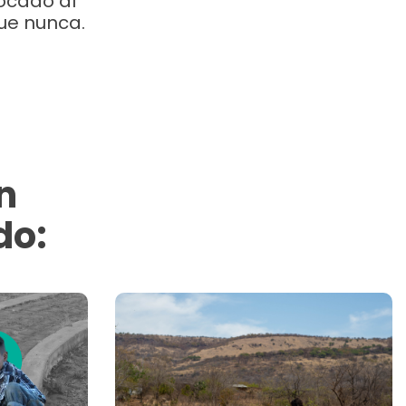
ocado al
ue nunca.
n
do: