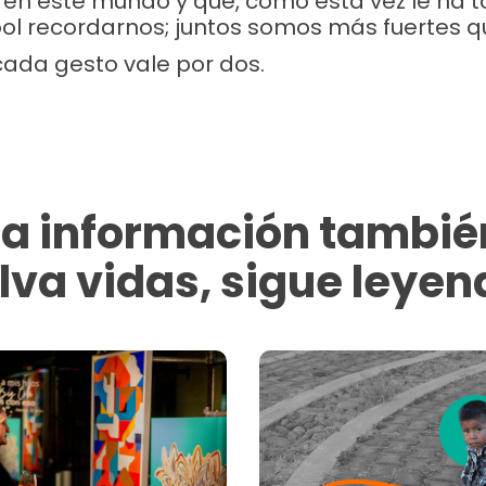
en este mundo y que, como esta vez le ha t
ol recordarnos; juntos somos más fuertes q
cada gesto vale por dos.
La información tambié
lva vidas, sigue leyen