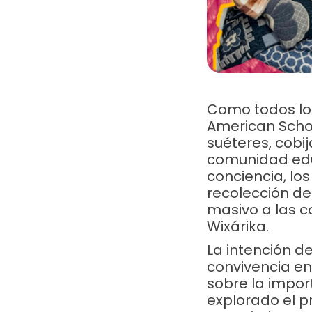
Transferencia o depósito
Banco:
BBVA
Organismo de Nutrición Infantil, A.C
Como todos los
No de cuenta:
0171197509
American Scho
CLABE:
012320001711975094
suéteres, cobij
comunidad edu
conciencia, lo
recolección de
masivo a las c
Wixárika.
Solicita t
La intención de
convivencia en
sobre la impor
explorado el 