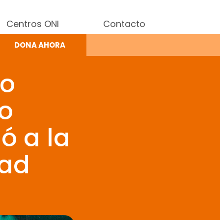
Centros ONI
Contacto
DONA AHORA
do
Donación segura y
deducible de impuestos
io
ó a la
nutricional de un infante.
dad
 nutricional de un infante.
nutrición.