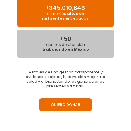
+345,010,846
alimentos
altos en
nutrientes
entregados
+50
centros de atención
trabajando en México
Descubre otras maneras de apoyar a la niñez
Solicita tu factura al correo
donativos@oni.org.mx
o comunícate al
33 3345 3180
A través de una gestión transparente y
evidencias sólidas, tu donación mejora la
salud y el bienestar de las generaciones
presentes y futuras.
QUIERO DONAR