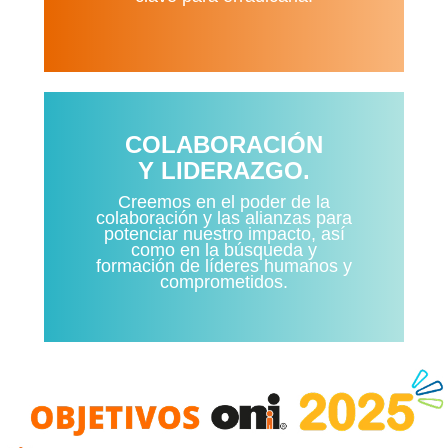
COLABORACIÓN
Y LIDERAZGO.
Creemos en el poder de la
colaboración y las alianzas para
potenciar nuestro impacto, así
como en la búsqueda y
formación de líderes humanos y
comprometidos.