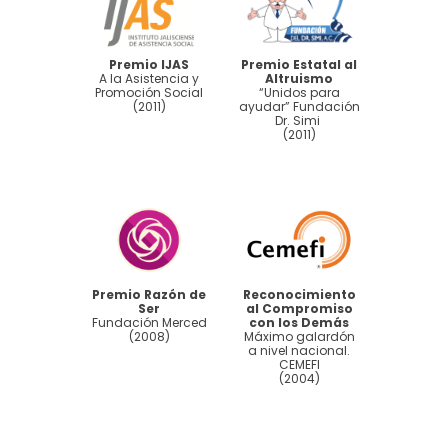
Premio IJAS
Premio Estatal al
A la Asistencia y
Altruismo
Promoción Social
“Unidos para
(2011)
ayudar” Fundación
Dr. Simi
(2011)
Premio Razón de
Reconocimiento
Ser
al Compromiso
Fundación Merced
con los Demás
(2008)
Máximo galardón
a nivel nacional.
CEMEFI
(2004)