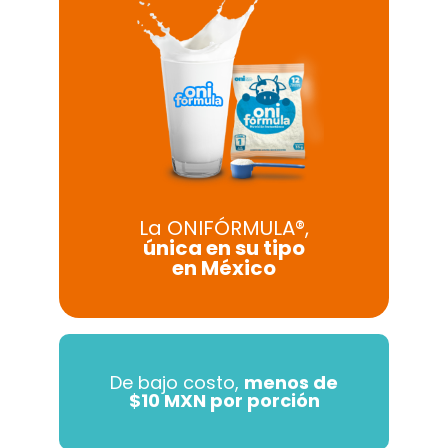
La ONIFÓRMULA®,
única en su tipo
en México
De bajo costo,
menos de
$10 MXN por porción