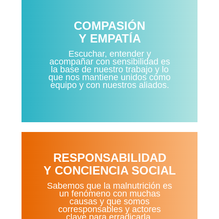
COMPASIÓN
Y EMPATÍA
Escuchar, entender y
acompañar con sensibilidad es
la base de nuestro trabajo y lo
que nos mantiene unidos como
equipo y con nuestros aliados.
RESPONSABILIDAD
Y CONCIENCIA SOCIAL
Sabemos que la malnutrición es
un fenómeno con muchas
causas y que somos
corresponsables y actores
clave para erradicarla.