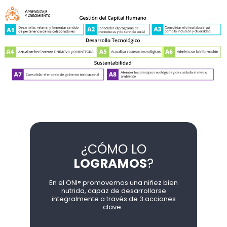
¿CÓMO LO
LOGRAMOS
?
En el ONI® promovemos una niñez bien
nutrida, capaz de desarrollarse
integralmente a través de 3 acciones
clave: