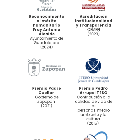
Reconocimiento
Acreditación
al mérito
Institucionalidad
humanitario
y Transparencia
Fray Antonio
CEMEFI
Alcalde
(2023)
Ayuntamiento de
Guadalajara
(2024)
Premio Padre
Premio Pedro
Cuellar
Arrupe ITESO
Gobierno de
Contribución a la
Zapopan
calidad de vida de
(2021)
las
personas, medio
ambiente y la
cultura
(2015)