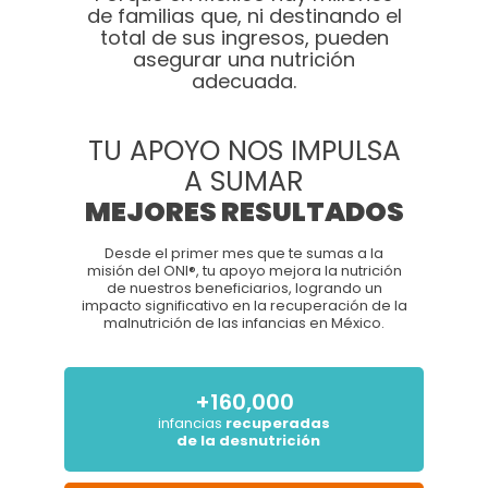
de familias que, ni destinando el
total de sus ingresos, pueden
asegurar una nutrición
adecuada.
TU APOYO NOS IMPULSA
A SUMAR
MEJORES RESULTADOS
Desde el primer mes que te sumas a la
Formas de pago:
misión del ONI®, tu apoyo mejora la nutrición
de nuestros beneficiarios, logrando un
Transferencia o depósito bancario
impacto significativo en la recuperación de la
malnutrición de las infancias en México.
Banco:
BBVA
Organismo de Nutrición Infantil, A.C.
+160,000
No de cuenta:
0171197509
infancias
recuperadas
de la desnutrición
CLABE:
012320001711975094