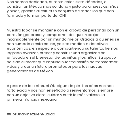
Nos hemos dedicado, durante estas siete décadas, a
construir un México más solidario y justo para nuestras niñas
y niños, gracias al esfuerzo conjunto de todos los que han
formado y forman parte del ONI.
Nuestra labor se mantiene con el apoyo de personas con un
corazón generoso y comprometido, que trabajan
incansablemente por un mundo mejor. Gracias a quienes se
han sumado a esta causa, ya sea mediante donativos
económicos, en especie o compartiendo su talento, hemos
Descubre otras maneras de apoyar a la niñez
logrado avanzar, crecer y construir una organización
enfocada en el bienestar de las niñas y los niños. Su apoyo
ha sido el motor que impulsa nuestra misión de transformar
Solicita tu factura al correo
donativos@oni.org.mx
o comunícate al
vidas y crear un futuro prometedor para las nuevas
33 3345 3180
generaciones de México.
A pesar de los retos, el ONI sigue de pie. Los años nos han
fortalecido y nos han enseñado a reinventarnos, siempre
con un objetivo claro: cuidar y nutrir lo más valioso, la
primera infancia mexicana.
#PorUnaNiñezBienNutrida