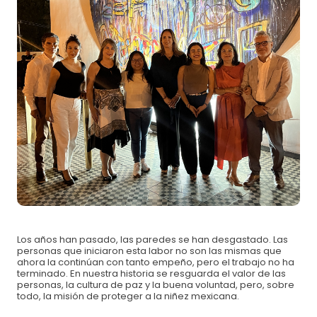
Para asegurar durante
UN MES
alimentación
$600 MXN
nutritiva y educación nutricional de un infante.
Para apadrinar por
UN AÑO
a una niña o niño y
$7,200 MXN
salvarlos de la desnutrición.
Tu donación salva de la desnutrición a las
niñas y niños de México.
Pago con tarjeta crédito/débito:
Los años han pasado, las paredes se han desgastado. Las
personas que iniciaron esta labor no son las mismas que
ahora la continúan con tanto empeño, pero el trabajo no ha
terminado. En nuestra historia se resguarda el valor de las
personas, la cultura de paz y la buena voluntad, pero, sobre
todo, la misión de proteger a la niñez mexicana.