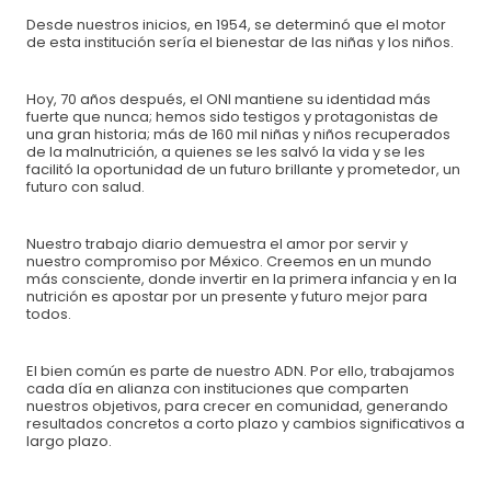
Desde nuestros inicios, en 1954, se determinó que el motor
de esta institución sería el bienestar de las niñas y los niños.
Hoy, 70 años después, el ONI mantiene su identidad más
fuerte que nunca; hemos sido testigos y protagonistas de
una gran historia; más de 160 mil niñas y niños recuperados
de la malnutrición, a quienes se les salvó la vida y se les
facilitó la oportunidad de un futuro brillante y prometedor, un
futuro con salud.
Nuestro trabajo diario demuestra el amor por servir y
Formas de pago:
nuestro compromiso por México. Creemos en un mundo
más consciente, donde invertir en la primera infancia y en la
nutrición es apostar por un presente y futuro mejor para
Transferencia o depósito bancario
todos.
Banco:
BBVA
El bien común es parte de nuestro ADN. Por ello, trabajamos
Organismo de Nutrición Infantil, A.C.
cada día en alianza con instituciones que comparten
nuestros objetivos, para crecer en comunidad, generando
No de cuenta:
0171197509
resultados concretos a corto plazo y cambios significativos a
largo plazo.
CLABE:
012320001711975094