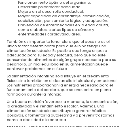
Funcionamiento óptimo del organismo.
Desarrollo psicomotor adecuado.
Mejora en el desarrollo conductual.
Mayor capacidad de aprendizaje, comunicación,
socialización, pensamiento lógico y adaptación.
Prevención de enfermedades en la edad adulta,
como diabetes, ciertos tipos de cáncer y
enfermedades cardiovasculares.
También es importante tener claro que el peso no es el
único factor determinante para que el niño tenga una
Descubre otras maneras de apoyar a la niñez
alimentación saludable. Es posible que tenga un peso
adecuado para su edad y estatura, pero que no esté
consumiendo alimentos de algún grupo necesario para su
Solicita tu factura al correo
donativos@oni.org.mx
o comunícate al
desarrollo. Un mal equilibrio en su alimentación puede
33 3345 3180
conllevar problemas en el futuro.
La alimentación infantil no solo influye en el crecimiento
físico, sino también en el desarrollo intelectual y emocional.
Los nutrientes proporcionan la energía necesaria para el
funcionamiento del cerebro, que se encuentra en plena
formación durante la infancia.
Una buena nutrición favorece la memoria, la concentración,
la creatividad y el rendimiento escolar. Además, una
alimentación saludable contribuye a generar hábitos
positivos, a fomentar la autoestima y a prevenir trastornos
como la obesidad o la anorexia.