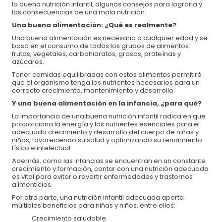
la buena nutrición infantil, algunos consejos para lograrla y
las consecuencias de una mala nutrición.
Una buena alimentación: ¿Qué es realmente?
Una buena alimentación es necesaria a cualquier edad y se
basa en el consumo de todos los grupos de alimentos:
frutas, vegetales, carbohidratos, grasas, proteínas y
azúcares.
Tener comidas equilibradas con estos alimentos permitirá
que el organismo tenga los nutrientes necesarios para un
correcto crecimiento, mantenimiento y desarrollo.
Y una buena alimentación en la infancia, ¿para qué?
La importancia de una buena nutrición infantil radica en que
Formas de pago:
proporciona la energía y los nutrientes esenciales para el
adecuado crecimiento y desarrollo del cuerpo de niñas y
Transferencia o depósito bancario
niños, favoreciendo su salud y optimizando su rendimiento
físico e intelectual.
Banco:
BBVA
Además, como las infancias se encuentran en un constante
crecimiento y formación, contar con una nutrición adecuada
Organismo de Nutrición Infantil, A.C.
es vital para evitar o revertir enfermedades y trastornos
alimenticios.
No de cuenta:
0171197509
Por otra parte, una nutrición infantil adecuada aporta
CLABE:
012320001711975094
múltiples beneficios para niñas y niños, entre ellos:
Crecimiento saludable.