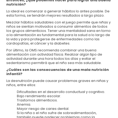
Entonces, ¿qué podemos hacer para lograr una buena
nutrición?
Lo ideal es comenzar a generar hábitos lo antes posible. De
esta forma, se tendrán mejores resultados a largo plazo.
Mezclar hábitos saludables con el juego permite que niñas y
niños se sientan motivados a consumir alimentos de todos
los grupos alimenticios. Tener una mentalidad sana en torno
a la alimentación es fundamental para la salud a lo largo de
la vida y para protegerse de enfermedades como las
cardiopatías, el cáncer y la diabetes.
Por último, la OMS recomienda combinar una buena
alimentación con actividad física. Realizar algún tipo de
actividad durante una hora todos los días y evitar el
sedentarismo permitirá que el niño sea más saludable.
¿Cuáles son las consecuencias de una mala nutrición
infantil?
La desnutrición puede causar problemas graves en niñas y
niños, entre ellos:
Dificultades en el desarrollo conductual y cognitivo.
Bajo rendimiento escolar.
Trastornos alimenticios.
Anemia.
Mayor riesgo de caries dental.
Si la niña o el niño sufre de sobrealimentación,
también puede padecer problemas como la