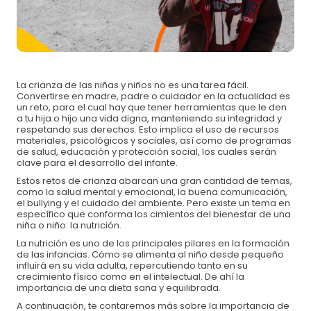
Para asegurar durante
UN MES
alimentación
$600 MXN
nutritiva y educación nutricional de un infante.
Para apadrinar por
UN AÑO
a una niña o niño y
$7,200 MXN
salvarlos de la desnutrición.
La crianza de las niñas y niños no es una tarea fácil.
Convertirse en madre, padre o cuidador en la actualidad es
Tu donación salva de la desnutrición a las
un reto, para el cual hay que tener herramientas que le den
niñas y niños de México.
a tu hija o hijo una vida digna, manteniendo su integridad y
respetando sus derechos. Esto implica el uso de recursos
materiales, psicológicos y sociales, así como de programas
de salud, educación y protección social, los cuales serán
Pago con tarjeta crédito/débito:
clave para el desarrollo del infante.
Estos retos de crianza abarcan una gran cantidad de temas,
como la salud mental y emocional, la buena comunicación,
el bullying y el cuidado del ambiente. Pero existe un tema en
específico que conforma los cimientos del bienestar de una
niña o niño: la nutrición.
La nutrición es uno de los principales pilares en la formación
de las infancias. Cómo se alimenta al niño desde pequeño
influirá en su vida adulta, repercutiendo tanto en su
crecimiento físico como en el intelectual. De ahí la
importancia de una dieta sana y equilibrada.
A continuación, te contaremos más sobre la importancia de