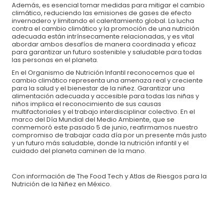
Además, es esencial tomar medidas para mitigar el cambio
climático, reduciendo las emisiones de gases de efecto
invernadero y limitando el calentamiento global. La lucha
contra el cambio climático y la promoción de una nutrición
adecuada están intrínsecamente relacionadas, y es vital
abordar ambos desafíos de manera coordinada y eficaz
para garantizar un futuro sostenible y saludable para todas
las personas en el planeta.
En el Organismo de Nutrición Infantil reconocemos que el
cambio climático representa una amenaza real y creciente
Descubre otras maneras de apoyar a la niñez
para la salud y el bienestar de la niñez. Garantizar una
alimentación adecuada y accesible para todas las niñas y
niños implica el reconocimiento de sus causas
Solicita tu factura al correo
donativos@oni.org.mx
o comunícate al
multifactoriales y el trabajo interdisciplinar colectivo. En el
33 3345 3180
marco del Día Mundial del Medio Ambiente, que se
conmemoró este pasado 5 de junio, reafirmamos nuestro
compromiso de trabajar cada día por un presente más justo
y un futuro más saludable, donde la nutrición infantil y el
cuidado del planeta caminen de la mano.
Con información de The Food Tech y Atlas de Riesgos para la
Nutrición de la Niñez en México.