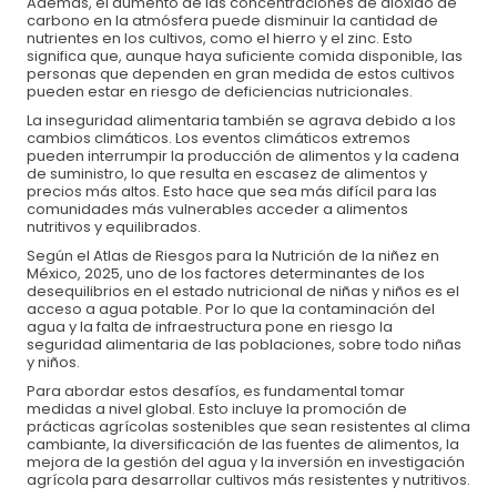
Además, el aumento de las concentraciones de dióxido de
carbono en la atmósfera puede disminuir la cantidad de
nutrientes en los cultivos, como el hierro y el zinc. Esto
significa que, aunque haya suficiente comida disponible, las
personas que dependen en gran medida de estos cultivos
pueden estar en riesgo de deficiencias nutricionales.
La inseguridad alimentaria también se agrava debido a los
cambios climáticos. Los eventos climáticos extremos
pueden interrumpir la producción de alimentos y la cadena
de suministro, lo que resulta en escasez de alimentos y
precios más altos. Esto hace que sea más difícil para las
comunidades más vulnerables acceder a alimentos
nutritivos y equilibrados.
Según el Atlas de Riesgos para la Nutrición de la niñez en
Formas de pago:
México, 2025, uno de los factores determinantes de los
desequilibrios en el estado nutricional de niñas y niños es el
Transferencia o depósito bancario
acceso a agua potable. Por lo que la contaminación del
agua y la falta de infraestructura pone en riesgo la
seguridad alimentaria de las poblaciones, sobre todo niñas
Banco:
BBVA
y niños.
Organismo de Nutrición Infantil, A.C.
Para abordar estos desafíos, es fundamental tomar
medidas a nivel global. Esto incluye la promoción de
No de cuenta:
0171197509
prácticas agrícolas sostenibles que sean resistentes al clima
cambiante, la diversificación de las fuentes de alimentos, la
CLABE:
012320001711975094
mejora de la gestión del agua y la inversión en investigación
agrícola para desarrollar cultivos más resistentes y nutritivos.