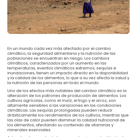
Para asegurar durante
UN MES
alimentación
$600 MXN
nutritiva y educación nutricional de un infante.
Para apadrinar por
UN AÑO
a una niña o niño y
$7,200 MXN
salvarlos de la desnutrición.
Tu donación salva de la desnutrición a las
En un mundo cada vez más afectado por el cambio
niñas y niños de México.
climático, la seguridad alimentaria y la nutrición de las
poblaciones se encuentran en riesgo. Los cambios
climáticos, caracterizados por un aumento en las
temperaturas, eventos climáticos extremos, sequías e
Pago con tarjeta crédito/débito:
inundaciones, tienen un impacto directo en la disponibilidad
y la calidad de los alimentos, lo que a su vez afecta la salud y
la nutrición de las personas en todo el mundo.
Uno de los efectos más notables del cambio climático es la
alteración de los patrones de producción de alimentos. Los
cultivos agrícolas, como el maíz, el trigo y el arroz, son
altamente sensibles a las variaciones en las condiciones
climáticas. Las sequías prolongadas pueden reducir
drásticamente los rendimientos de los cultivos, mientras que
las olas de calor pueden disminuir la calidad nutricional de
los alimentos, afectando su contenido de vitaminas y
minerales esenciales.