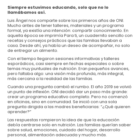
Siempre estuvimos educando, solo que no lo
llamábamos así.
Luis Ángel nos comparte sobre los primeros años de ONI.
Mucho antes de tener talleres, materiales y un programa
formal, ya existía una intención: compartir conocimiento. En
aquella época se imprimía Para ti, un cuadernito sencillo con
recetas y consejos prácticos que las familias llevaban a
casa. Desde ahí, ya había un deseo de acompañar, no solo
de entregar un alimento.
Con el tiempo llegaron sesiones informativas y talleres
esporádicos, casi siempre en fechas especiales o sobre
temas muy puntuales de nutrición. Eran pequeños avances,
pero faltaba algo: una visión más profunda, más integral,
Formas de pago:
más cercana a la realidad de las familias.
Transferencia o depósito bancario
Cuando una pregunta cambió el rumbo. El año 2019 se volvió
un punto de inflexión. ONI decidió dar un paso más grande:
crear un programa educativo completo. Pero no comenzó
Banco:
BBVA
en oficinas, sino en comunidad. Se inició con una sola
pregunta dirigida a las madres beneficiarias: “¿Qué quieren
Organismo de Nutrición Infantil, A.C.
aprender?”
No de cuenta:
0171197509
Las respuestas rompieron la idea de que la educación
debía centrarse solo en nutrición. Las familias querían saber
CLABE:
012320001711975094
sobre salud, emociones, cuidado del hogar, desarrollo
personal, alimentación adecuada y mucho más.