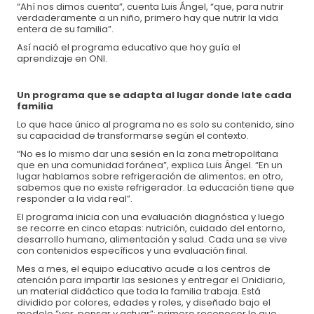
“Ahí nos dimos cuenta”, cuenta Luis Ángel, “que, para nutrir
verdaderamente a un niño, primero hay que nutrir la vida
entera de su familia”.
Así nació el programa educativo que hoy guía el
aprendizaje en ONI.
Un programa que se adapta al lugar donde late cada
familia
Descubre otras maneras de apoyar a la niñez
Lo que hace único al programa no es solo su contenido, sino
su capacidad de transformarse según el contexto.
“No es lo mismo dar una sesión en la zona metropolitana
Solicita tu factura al correo
donativos@oni.org.mx
o comunícate al
que en una comunidad foránea”, explica Luis Ángel. “En un
33 3345 3180
lugar hablamos sobre refrigeración de alimentos; en otro,
sabemos que no existe refrigerador. La educación tiene que
responder a la vida real”.
El programa inicia con una evaluación diagnóstica y luego
se recorre en cinco etapas: nutrición, cuidado del entorno,
desarrollo humano, alimentación y salud. Cada una se vive
con contenidos específicos y una evaluación final.
Mes a mes, el equipo educativo acude a los centros de
atención para impartir las sesiones y entregar el Onidiario,
un material didáctico que toda la familia trabaja. Está
dividido por colores, edades y roles, y diseñado bajo el
modelo “ver, pensar y actuar”: primero reconocer lo que