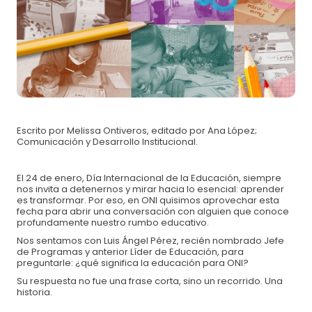
Para asegurar durante
UN MES
alimentación
$600 MXN
nutritiva y educación nutricional de un infante.
Para apadrinar por
UN AÑO
a una niña o niño y
$7,200 MXN
salvarlos de la desnutrición.
Tu donación salva de la desnutrición a las
niñas y niños de México.
Escrito por Melissa Ontiveros, editado por Ana López;
Comunicación y Desarrollo Institucional.
Pago con tarjeta crédito/débito:
El 24 de enero, Día Internacional de la Educación, siempre
nos invita a detenernos y mirar hacia lo esencial: aprender
es transformar. Por eso, en ONI quisimos aprovechar esta
fecha para abrir una conversación con alguien que conoce
profundamente nuestro rumbo educativo.
Nos sentamos con Luis Ángel Pérez, recién nombrado Jefe
de Programas y anterior Líder de Educación, para
preguntarle: ¿qué significa la educación para ONI?
Su respuesta no fue una frase corta, sino un recorrido. Una
historia.