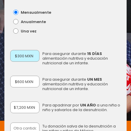
Mensualmente
Anualmente
Una vez
Para asegurar durante
15 DÍAS
$300 MXN
Solicita tu factura al correo
donativos@oni.org.mx
o comunícate al
alimentación nutritiva y educación
33 3345 3180
nutricional de un infante.
Para asegurar durante
UN MES
$600 MXN
alimentación nutritiva y educación
nutricional de un infante.
Para apadrinar por
UN AÑO
a una niña o
$7,200 MXN
niño y salvarlos de la desnutrición.
Tu donación salva de la desnutrición a
las niñas y niños de México.