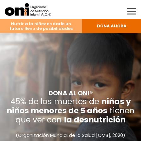
Nutrir a la niñez es darle un
Nosotros
DONA AHORA
futuro lleno de posibilidades
Apoya
Donación segura y
deducible de impuestos
Onifórmula
Voy a garantizar la nutrición de niñas y niños:
Centros ONI
Mensualmente
Contacto
Anualmente
DONA AL ONI®
45% de las muertes de
niñas y
Una vez
niños menores de 5 años
tienen
que ver con
la desnutrición
Para asegurar durante
15 DÍAS
alimentación
$300 MXN
nutritiva y educación nutricional de un infante.
(Organización Mundial de la Salud [OMS], 2020)