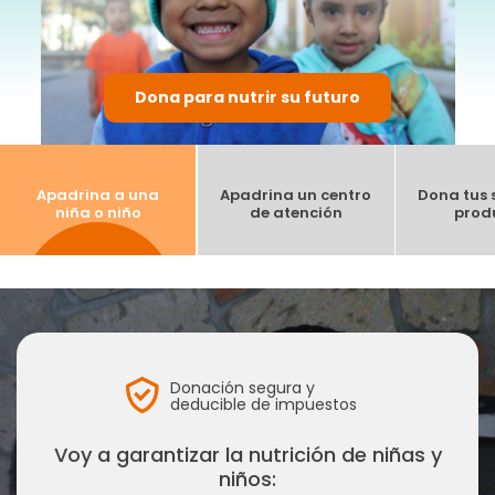
Dona para nutrir su futuro
Apadrina a una
Apadrina un centro
Dona tus s
niña o niño
de atención
prod
Formas de pago:
Transferencia o depósito bancario
Banco:
BBVA
Organismo de Nutrición Infantil, A.C.
Donación segura y
deducible de impuestos
No de cuenta:
0171197509
Voy a garantizar la nutrición de niñas y
CLABE:
012320001711975094
niños: