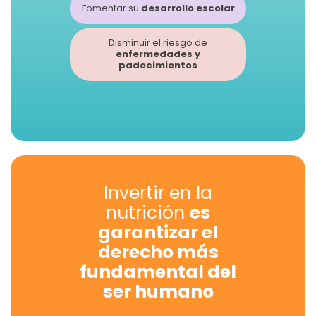
Fomentar su
desarrollo escolar
Disminuir el riesgo de
enfermedades y
padecimientos
Invertir en la
nutrición
es
garantizar el
derecho más
fundamental del
ser humano