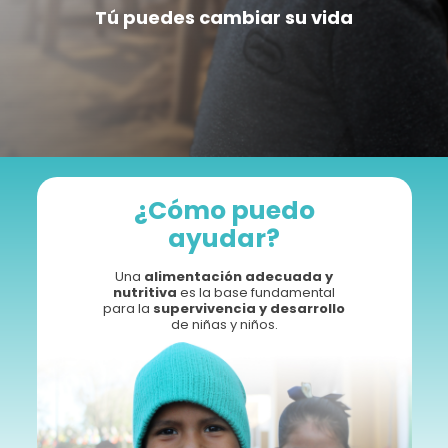
Para asegurar durante
UN MES
alimentación
$600 MXN
Tú puedes cambiar su vida
nutritiva y educación nutricional de un infante.
Para apadrinar por
UN AÑO
a una niña o niño y
$7,200 MXN
salvarlos de la desnutrición.
Tu donación salva de la desnutrición a las
niñas y niños de México.
¿Cómo puedo
Pago con tarjeta crédito/débito:
ayudar?
Una
alimentación adecuada y
nutritiva
es la base fundamental
para la
supervivencia y desarrollo
de niñas y niños.