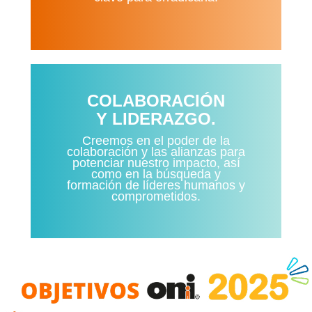
COLABORACIÓN
Y LIDERAZGO.
Creemos en el poder de la
colaboración y las alianzas para
potenciar nuestro impacto, así
como en la búsqueda y
formación de líderes humanos y
comprometidos.