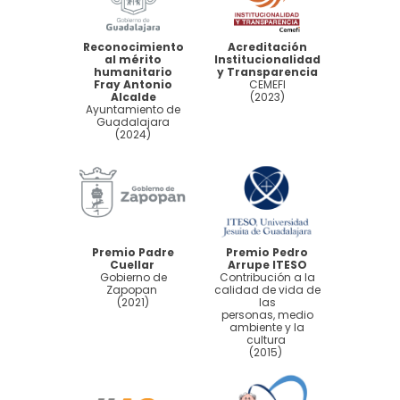
Reconocimiento
Acreditación
al mérito
Institucionalidad
humanitario
y Transparencia
Fray Antonio
CEMEFI
Alcalde
(2023)
Ayuntamiento de
Guadalajara
(2024)
Premio Padre
Premio Pedro
Cuellar
Arrupe ITESO
Gobierno de
Contribución a la
Zapopan
calidad de vida de
(2021)
las
personas, medio
ambiente y la
cultura
(2015)