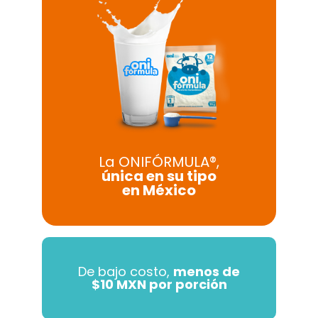
La ONIFÓRMULA®,
única en su tipo
en México
De bajo costo,
menos de
$10 MXN por porción