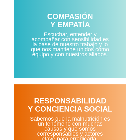
COMPASIÓN
Y EMPATÍA
Escuchar, entender y
acompañar con sensibilidad es
la base de nuestro trabajo y lo
que nos mantiene unidos como
equipo y con nuestros aliados.
RESPONSABILIDAD
Y CONCIENCIA SOCIAL
Sabemos que la malnutrición es
un fenómeno con muchas
causas y que somos
corresponsables y actores
clave para erradicarla.