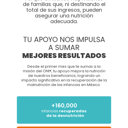
de familias que, ni destinando el
total de sus ingresos, pueden
asegurar una nutrición
adecuada.
TU APOYO NOS IMPULSA
A SUMAR
MEJORES RESULTADOS
Desde el primer mes que te sumas a la
Formas de pago:
misión del ONI®, tu apoyo mejora la nutrición
de nuestros beneficiarios, logrando un
Transferencia o depósito bancario
impacto significativo en la recuperación de la
malnutrición de las infancias en México.
Banco:
BBVA
Organismo de Nutrición Infantil, A.C.
+160,000
No de cuenta:
0171197509
infancias
recuperadas
de la desnutrición
CLABE:
012320001711975094