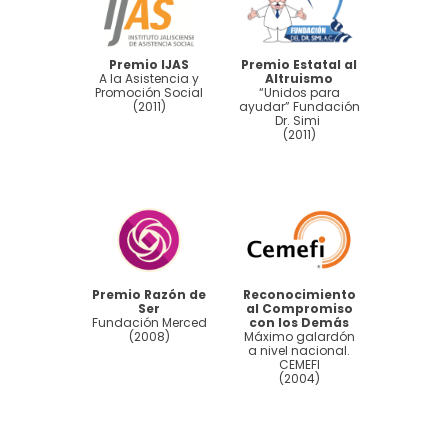
Premio IJAS
Premio Estatal al
A la Asistencia y
Altruismo
Promoción Social
“Unidos para
(2011)
ayudar” Fundación
Dr. Simi
(2011)
Premio Razón de
Reconocimiento
Ser
al Compromiso
Fundación Merced
con los Demás
(2008)
Máximo galardón
a nivel nacional.
CEMEFI
(2004)