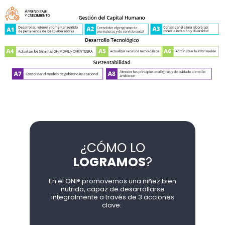
¿CÓMO LO
LOGRAMOS
?
En el ONI® promovemos una niñez bien
nutrida, capaz de desarrollarse
integralmente a través de 3 acciones
clave: