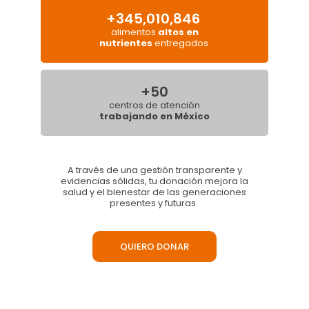
+345,010,846
alimentos
altos en
nutrientes
entregados
+50
centros de atención
trabajando en México
Descubre otras maneras de apoyar a la niñez
Solicita tu factura al correo
donativos@oni.org.mx
o comunícate al
33 3345 3180
A través de una gestión transparente y
evidencias sólidas, tu donación mejora la
salud y el bienestar de las generaciones
presentes y futuras.
QUIERO DONAR